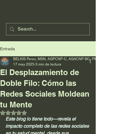
Entrada
BELKIS Perez, MSN, AGPCNP-C, AGACNP-BC, PMHNP-BC
17 may 2025
3 min de lectura
El Desplazamiento de
Doble Filo: Cómo las
Redes Sociales Moldean
tu Mente
Obtuvo NaN de 5 estrellas.
Este blog lo tiene todo—revela el 
impacto completo de las redes sociales 
en tu salud mental, desde sus 