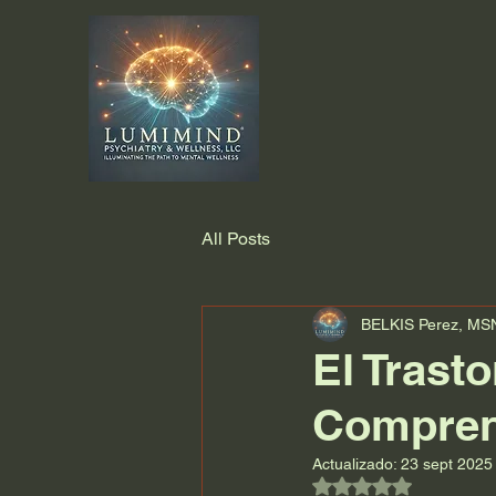
All Posts
BELKIS Perez, M
El Trast
Compren
Actualizado:
23 sept 2025
Obtuvo NaN de 5 es