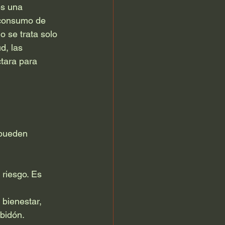
es una 
 consumo de 
 se trata solo 
d, las 
ctara para 
 pueden 
 riesgo. Es 
 bienestar, 
bidón.