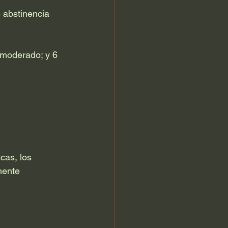
e abstinencia 
 moderado; y 6 
cas, los 
mente 