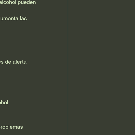
l alcohol pueden 
aumenta las 
s de alerta 
hol.
problemas 