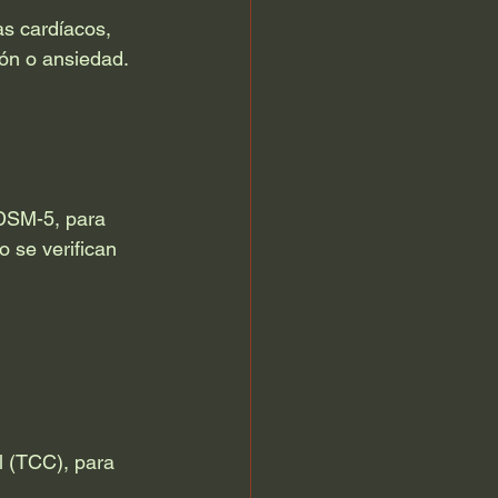
s cardíacos, 
ón o ansiedad. 
 DSM-5, para 
 se verifican 
l (TCC), para 