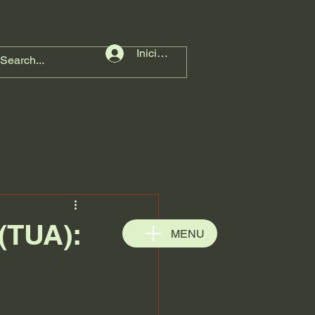
Iniciar sesión
(TUA):
MENU