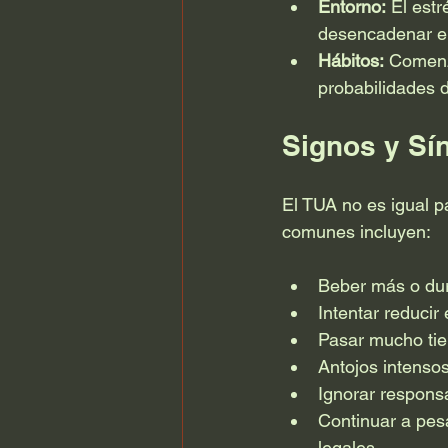
Entorno:
 El estr
desencadenar e
Hábitos:
 Comenz
probabilidades d
Signos y Sí
El TUA no es igual p
comunes incluyen:
Beber más o dur
Intentar reducir 
Pasar mucho tie
Antojos intensos
Ignorar responsa
Continuar a pes
legales.